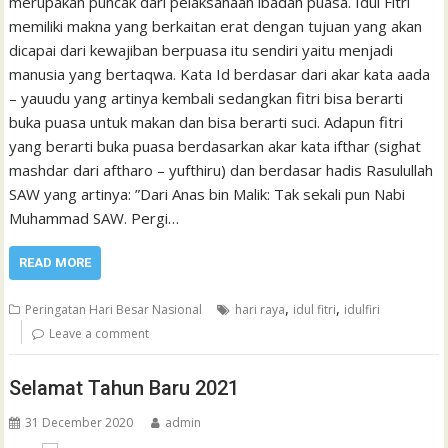
merupakan puncak dari pelaksanaan ibadah puasa. Idul Fitri
memiliki makna yang berkaitan erat dengan tujuan yang akan
dicapai dari kewajiban berpuasa itu sendiri yaitu menjadi
manusia yang bertaqwa. Kata Id berdasar dari akar kata aada
– yauudu yang artinya kembali sedangkan fitri bisa berarti
buka puasa untuk makan dan bisa berarti suci. Adapun fitri
yang berarti buka puasa berdasarkan akar kata ifthar (sighat
mashdar dari aftharo – yufthiru) dan berdasar hadis Rasulullah
SAW yang artinya: ”Dari Anas bin Malik: Tak sekali pun Nabi
Muhammad SAW. Pergi…
READ MORE
,
,
Peringatan Hari Besar Nasional
hari raya
idul fitri
idulfiri
Leave a comment
Selamat Tahun Baru 2021
31 December 2020
admin