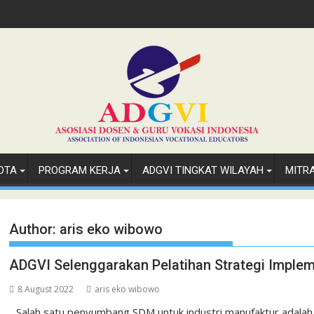
OTA
PROGRAM KERJA
ADGVI TINGKAT WILAYAH
MITR
Author:
aris eko wibowo
ADGVI Selenggarakan Pelatihan Strategi Implem
8 August 2022
aris eko wibowo
Salah satu penyumbang SDM untuk industri manufaktur adalah 