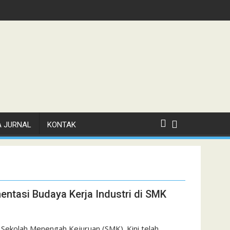
A JURNAL
KONTAK
entasi Budaya Kerja Industri di SMK
Sekolah Menengah Kejuruan (SMK). Kini telah