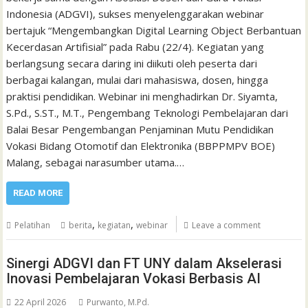
Indonesia (ADGVI), sukses menyelenggarakan webinar
bertajuk “Mengembangkan Digital Learning Object Berbantuan
Kecerdasan Artifisial” pada Rabu (22/4). Kegiatan yang
berlangsung secara daring ini diikuti oleh peserta dari
berbagai kalangan, mulai dari mahasiswa, dosen, hingga
praktisi pendidikan. Webinar ini menghadirkan Dr. Siyamta,
S.Pd., S.ST., M.T., Pengembang Teknologi Pembelajaran dari
Balai Besar Pengembangan Penjaminan Mutu Pendidikan
Vokasi Bidang Otomotif dan Elektronika (BBPPMPV BOE)
Malang, sebagai narasumber utama.…
READ MORE
,
,
Pelatihan
berita
kegiatan
webinar
Leave a comment
Sinergi ADGVI dan FT UNY dalam Akselerasi
Inovasi Pembelajaran Vokasi Berbasis AI
22 April 2026
Purwanto, M.Pd.