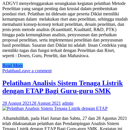
ADGVI menyelenggarakan serangkaian kegiatan pelatihan Metode
Penelitian yang sangat penting dan krusial dalam pembentukan
pondasi riset. Pelatihan ini didesain agar peserta Diklat memiliki
kemampuan dalam melakukan riset atau penelitian, sehingga mudah
memahami konsep-konsep terkait penelitian, desain penelitian, dan
jenis-jenis metode analisis (Kuantitatif, Kualitatif, R&D, PTK)
hingga pada kemungkinan analisis, penyusunan dan perbaikan
proposal penelitian, serta implementasi penelitian dan penyusunan
hasil penelitian. Sasaran dari Diklat ini adalah Insan Cendekia yang
memiliki tugas dan fungsi terkait dengan Penelitian dan Riset,
seperti : Dosen, Guru, Peneliti, dan Mahasiswa.
Read More
Pelatihan
Leave a comment
Pelatihan Analisis Sistem Tenaga Listrik
dengan ETAP Bagi Guru-guru SMK
28 August 2021
28 August 2021
admin
Alhamdulillah, pada Hari Jumat dan Sabtu, 27 dan 28 Agustus 2021
telah dilaksanakan pelatihan dan Pendampingan Analisis Sistem
Tenaga Listrik dengan ETAP Bagi Guru-guru SMK. Kegiatan ini