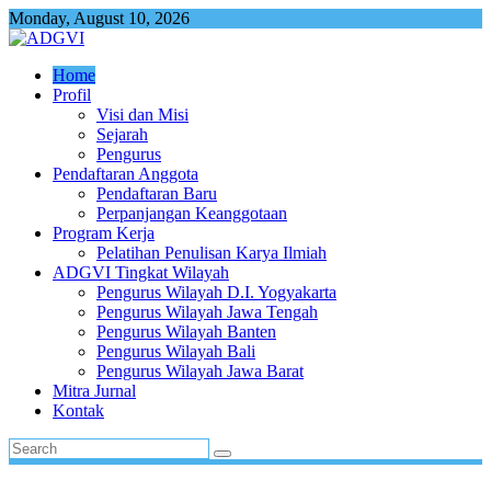
Skip
Monday, August 10, 2026
to
content
Home
Profil
Visi dan Misi
Sejarah
Pengurus
Pendaftaran Anggota
Pendaftaran Baru
Perpanjangan Keanggotaan
Program Kerja
Pelatihan Penulisan Karya Ilmiah
ADGVI Tingkat Wilayah
Pengurus Wilayah D.I. Yogyakarta
Pengurus Wilayah Jawa Tengah
Pengurus Wilayah Banten
Pengurus Wilayah Bali
Pengurus Wilayah Jawa Barat
Mitra Jurnal
Kontak