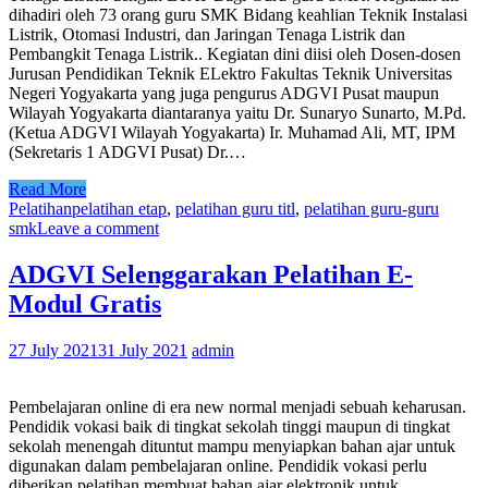
dihadiri oleh 73 orang guru SMK Bidang keahlian Teknik Instalasi
Listrik, Otomasi Industri, dan Jaringan Tenaga Listrik dan
Pembangkit Tenaga Listrik.. Kegiatan dini diisi oleh Dosen-dosen
Jurusan Pendidikan Teknik ELektro Fakultas Teknik Universitas
Negeri Yogyakarta yang juga pengurus ADGVI Pusat maupun
Wilayah Yogyakarta diantaranya yaitu Dr. Sunaryo Sunarto, M.Pd.
(Ketua ADGVI Wilayah Yogyakarta) Ir. Muhamad Ali, MT, IPM
(Sekretaris 1 ADGVI Pusat) Dr.…
Read More
Pelatihan
pelatihan etap
,
pelatihan guru titl
,
pelatihan guru-guru
smk
Leave a comment
ADGVI Selenggarakan Pelatihan E-
Modul Gratis
27 July 2021
31 July 2021
admin
Pembelajaran online di era new normal menjadi sebuah keharusan.
Pendidik vokasi baik di tingkat sekolah tinggi maupun di tingkat
sekolah menengah dituntut mampu menyiapkan bahan ajar untuk
digunakan dalam pembelajaran online. Pendidik vokasi perlu
diberikan pelatihan membuat bahan ajar elektronik untuk