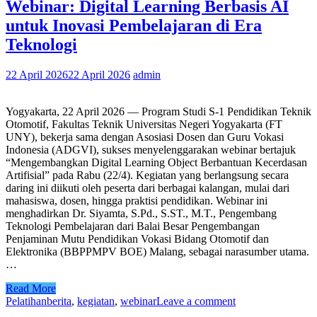
Webinar: Digital Learning Berbasis AI
untuk Inovasi Pembelajaran di Era
Teknologi
22 April 2026
22 April 2026
admin
Yogyakarta, 22 April 2026 — Program Studi S-1 Pendidikan Teknik
Otomotif, Fakultas Teknik Universitas Negeri Yogyakarta (FT
UNY), bekerja sama dengan Asosiasi Dosen dan Guru Vokasi
Indonesia (ADGVI), sukses menyelenggarakan webinar bertajuk
“Mengembangkan Digital Learning Object Berbantuan Kecerdasan
Artifisial” pada Rabu (22/4). Kegiatan yang berlangsung secara
daring ini diikuti oleh peserta dari berbagai kalangan, mulai dari
mahasiswa, dosen, hingga praktisi pendidikan. Webinar ini
menghadirkan Dr. Siyamta, S.Pd., S.ST., M.T., Pengembang
Teknologi Pembelajaran dari Balai Besar Pengembangan
Penjaminan Mutu Pendidikan Vokasi Bidang Otomotif dan
Elektronika (BBPPMPV BOE) Malang, sebagai narasumber utama.
…
Read More
Pelatihan
berita
,
kegiatan
,
webinar
Leave a comment