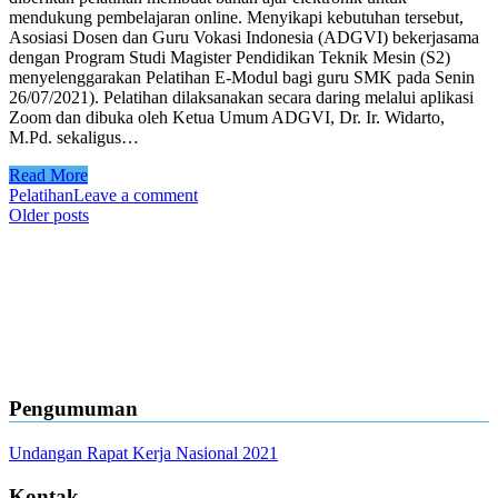
mendukung pembelajaran online. Menyikapi kebutuhan tersebut,
Asosiasi Dosen dan Guru Vokasi Indonesia (ADGVI) bekerjasama
dengan Program Studi Magister Pendidikan Teknik Mesin (S2)
menyelenggarakan Pelatihan E-Modul bagi guru SMK pada Senin
26/07/2021). Pelatihan dilaksanakan secara daring melalui aplikasi
Zoom dan dibuka oleh Ketua Umum ADGVI, Dr. Ir. Widarto,
M.Pd. sekaligus…
Read More
Pelatihan
Leave a comment
Posts
Older posts
navigation
Pengumuman
Undangan Rapat Kerja Nasional 2021
Kontak