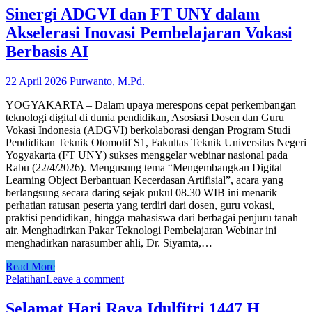
Sinergi ADGVI dan FT UNY dalam
Akselerasi Inovasi Pembelajaran Vokasi
Berbasis AI
22 April 2026
Purwanto, M.Pd.
YOGYAKARTA – Dalam upaya merespons cepat perkembangan
teknologi digital di dunia pendidikan, Asosiasi Dosen dan Guru
Vokasi Indonesia (ADGVI) berkolaborasi dengan Program Studi
Pendidikan Teknik Otomotif S1, Fakultas Teknik Universitas Negeri
Yogyakarta (FT UNY) sukses menggelar webinar nasional pada
Rabu (22/4/2026). Mengusung tema “Mengembangkan Digital
Learning Object Berbantuan Kecerdasan Artifisial”, acara yang
berlangsung secara daring sejak pukul 08.30 WIB ini menarik
perhatian ratusan peserta yang terdiri dari dosen, guru vokasi,
praktisi pendidikan, hingga mahasiswa dari berbagai penjuru tanah
air. Menghadirkan Pakar Teknologi Pembelajaran Webinar ini
menghadirkan narasumber ahli, Dr. Siyamta,…
Read More
Pelatihan
Leave a comment
Selamat Hari Raya Idulfitri 1447 H