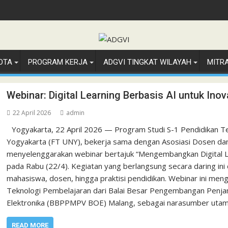
OTA
PROGRAM KERJA
ADGVI TINGKAT WILAYAH
MITR
Webinar: Digital Learning Berbasis AI untuk Ino
22 April 2026
admin
Yogyakarta, 22 April 2026 — Program Studi S-1 Pendidikan Te
Yogyakarta (FT UNY), bekerja sama dengan Asosiasi Dosen dan
menyelenggarakan webinar bertajuk “Mengembangkan Digital Le
pada Rabu (22/4). Kegiatan yang berlangsung secara daring ini d
mahasiswa, dosen, hingga praktisi pendidikan. Webinar ini meng
Teknologi Pembelajaran dari Balai Besar Pengembangan Penja
Elektronika (BBPPMPV BOE) Malang, sebagai narasumber uta
READ MORE