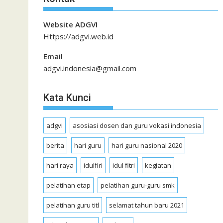
Website ADGVI
Https://adgvi.web.id
Email
adgvi.indonesia@gmail.com
Kata Kunci
adgvi
asosiasi dosen dan guru vokasi indonesia
berita
hari guru
hari guru nasional 2020
hari raya
idulfiri
idul fitri
kegiatan
pelatihan etap
pelatihan guru-guru smk
pelatihan guru titl
selamat tahun baru 2021