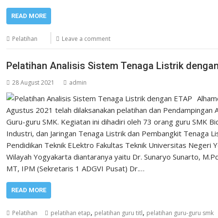
READ MORE
Pelatihan
Leave a comment
Pelatihan Analisis Sistem Tenaga Listrik deng
28 August 2021
admin
Alhamd
Agustus 2021 telah dilaksanakan pelatihan dan Pendampingan A
Guru-guru SMK. Kegiatan ini dihadiri oleh 73 orang guru SMK Bid
Industri, dan Jaringan Tenaga Listrik dan Pembangkit Tenaga List
Pendidikan Teknik ELektro Fakultas Teknik Universitas Neger
Wilayah Yogyakarta diantaranya yaitu Dr. Sunaryo Sunarto, M.P
MT, IPM (Sekretaris 1 ADGVI Pusat) Dr.…
READ MORE
,
,
Pelatihan
pelatihan etap
pelatihan guru titl
pelatihan guru-guru smk