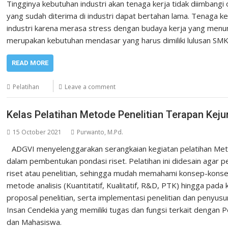
Tingginya kebutuhan industri akan tenaga kerja tidak diimbang
yang sudah diterima di industri dapat bertahan lama. Tenaga ke
industri karena merasa stress dengan budaya kerja yang menunt
merupakan kebutuhan mendasar yang harus dimiliki lulusan SMK
READ MORE
Pelatihan
Leave a comment
Kelas Pelatihan Metode Penelitian Terapan Keju
15 October 2021
Purwanto, M.Pd.
ADGVI menyelenggarakan serangkaian kegiatan pelatihan Meto
dalam pembentukan pondasi riset. Pelatihan ini didesain agar
riset atau penelitian, sehingga mudah memahami konsep-konsep t
metode analisis (Kuantitatif, Kualitatif, R&D, PTK) hingga pad
proposal penelitian, serta implementasi penelitian dan penyusuna
Insan Cendekia yang memiliki tugas dan fungsi terkait dengan Pen
dan Mahasiswa.