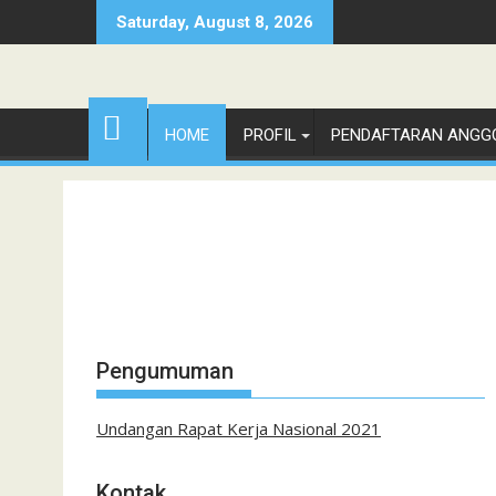
Skip
Saturday, August 8, 2026
to
content
HOME
PROFIL
PENDAFTARAN ANGG
Pengumuman
Undangan Rapat Kerja Nasional 2021
Kontak