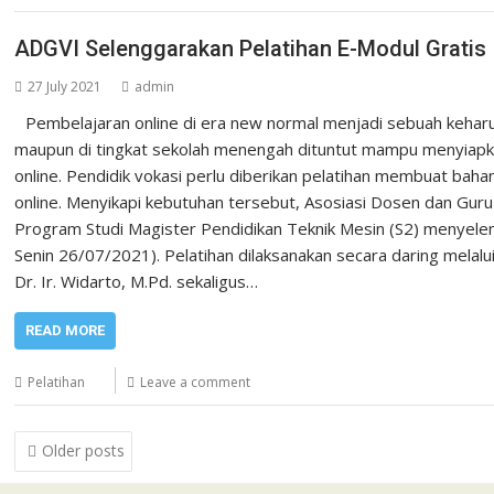
ADGVI Selenggarakan Pelatihan E-Modul Gratis
27 July 2021
admin
Pembelajaran online di era new normal menjadi sebuah keharusa
maupun di tingkat sekolah menengah dituntut mampu menyiapk
online. Pendidik vokasi perlu diberikan pelatihan membuat bah
online. Menyikapi kebutuhan tersebut, Asosiasi Dosen dan Gur
Program Studi Magister Pendidikan Teknik Mesin (S2) menyele
Senin 26/07/2021). Pelatihan dilaksanakan secara daring melal
Dr. Ir. Widarto, M.Pd. sekaligus…
READ MORE
Pelatihan
Leave a comment
Posts
Older posts
navigation