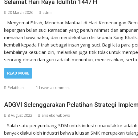
Selamat Hari Raya Idulfitri 1447 H
20 March 2026
admin
Menyemai Fitrah, Menebar Manfaat di Hari Kemenangan Gema 
kepergian bulan suci Ramadan yang penuh rahmat dan ampunan. 
menahan hawa nafsu, dan mendekatkan diri kepada Sang Khalik. K
kembali kepada fitrah sebagai insan yang suci. Bagi kita para 
kembalinya kesucian diri, melainkan juga titik tolak untuk memp
seorang dosen dan guru adalah menuntun, mencerahkan, serta
READ MORE
Pelatihan
Leave a comment
ADGVI Selenggarakan Pelatihan Strategi Implem
8 August 2022
aris eko wibowo
Salah satu penyumbang SDM untuk industri manufaktur adalah 
banyak diakui oleh industri bahwa lulusan SMK merupakan tul