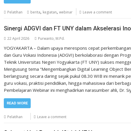
,
,
Pelatihan
berita
kegiatan
webinar
Leave a comment
Sinergi ADGVI dan FT UNY dalam Akselerasi Ino
22 April 2026
Purwanto, M.Pd.
YOGYAKARTA – Dalam upaya merespons cepat perkembangan tekn
dan Guru Vokasi Indonesia (ADGVI) berkolaborasi dengan Progr
Teknik Universitas Negeri Yogyakarta (FT UNY) sukses mengge
Mengusung tema “Mengembangkan Digital Learning Object Berba
berlangsung secara daring sejak pukul 08.30 WIB ini menarik pe
guru vokasi, praktisi pendidikan, hingga mahasiswa dari berbag
Pembelajaran Webinar ini menghadirkan narasumber ahli, Dr. S
READ MORE
Pelatihan
Leave a comment