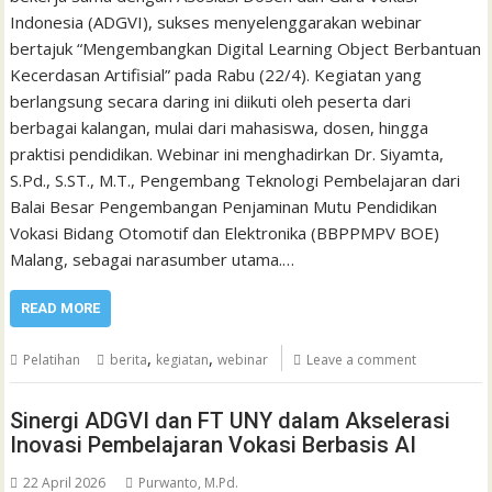
Indonesia (ADGVI), sukses menyelenggarakan webinar
bertajuk “Mengembangkan Digital Learning Object Berbantuan
Kecerdasan Artifisial” pada Rabu (22/4). Kegiatan yang
berlangsung secara daring ini diikuti oleh peserta dari
berbagai kalangan, mulai dari mahasiswa, dosen, hingga
praktisi pendidikan. Webinar ini menghadirkan Dr. Siyamta,
S.Pd., S.ST., M.T., Pengembang Teknologi Pembelajaran dari
Balai Besar Pengembangan Penjaminan Mutu Pendidikan
Vokasi Bidang Otomotif dan Elektronika (BBPPMPV BOE)
Malang, sebagai narasumber utama.…
READ MORE
,
,
Pelatihan
berita
kegiatan
webinar
Leave a comment
Sinergi ADGVI dan FT UNY dalam Akselerasi
Inovasi Pembelajaran Vokasi Berbasis AI
22 April 2026
Purwanto, M.Pd.