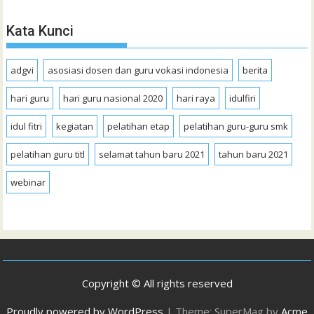
Kata Kunci
adgvi
asosiasi dosen dan guru vokasi indonesia
berita
hari guru
hari guru nasional 2020
hari raya
idulfiri
idul fitri
kegiatan
pelatihan etap
pelatihan guru-guru smk
pelatihan guru titl
selamat tahun baru 2021
tahun baru 2021
webinar
Copyright © All rights reserved
Proudly powered by WordPress
|
Theme: SuperMag by
Acme